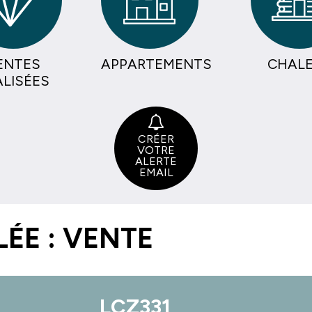
ENTES
APPARTEMENTS
CHAL
ALISÉES
CRÉER
VOTRE
ALERTE
EMAIL
LÉE : VENTE
LCZ331