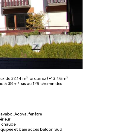
ex de 32.14 m² loi carrez (+13.46 m²
ud 5.38 m² sis au 129 chemin des
 lavabo, Acova, fenêtre
érieur
u chaude
 équipée et baie accès balcon Sud