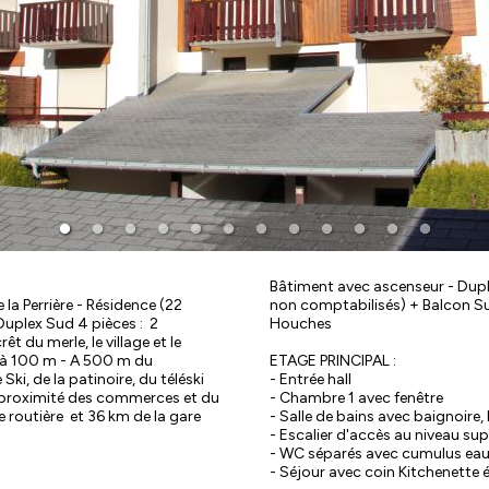
Bâtiment avec ascenseur - Dupl
 la Perrière - Résidence (22
non comptabilisés) + Balcon S
uplex Sud 4 pièces : 2
Houches
t du merle, le village et le
s à 100 m - A 500 m du
ETAGE PRINCIPAL :
ki, de la patinoire, du téléski
- Entrée hall
A proximité des commerces et du
- Chambre 1 avec fenêtre
 routière et 36 km de la gare
- Salle de bains avec baignoire,
- Escalier d'accès au niveau sup
- WC séparés avec cumulus ea
- Séjour avec coin Kitchenette