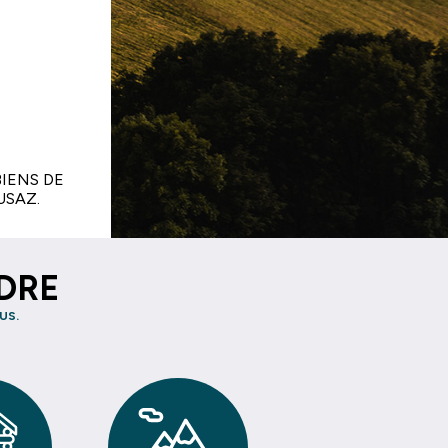
IENS DE
USAZ.
NDRE
US.