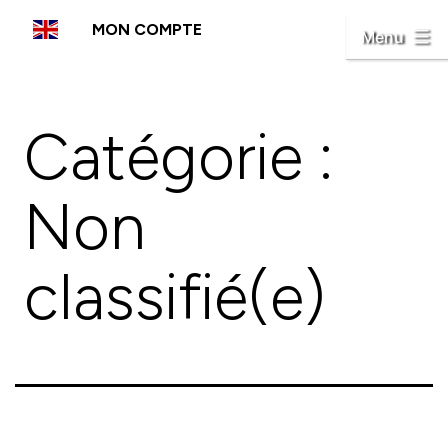
Aller
MON COMPTE
au
Menu
contenu
Catégorie :
Non
classifié(e)